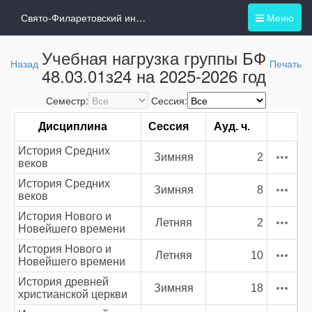
Свято-Филаретовский институт
Меню
Учебная нагрузка группы БФ
Назад
Печать
48.03.01з24 на 2025-2026 год
Семестр:
Сессия:
Дисциплина
Сессия
Ауд. ч.
История Средних
Зимняя
2
веков
История Средних
Зимняя
8
веков
История Нового и
Летняя
2
Новейшего времени
История Нового и
Летняя
10
Новейшего времени
История древней
Зимняя
18
христианской церкви