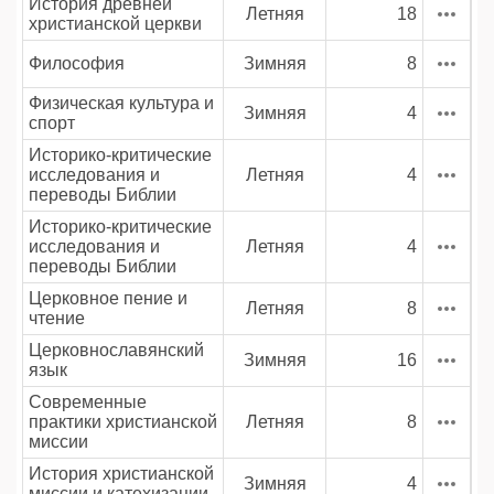
История древней
Летняя
18
христианской церкви
Философия
Зимняя
8
Физическая культура и
Зимняя
4
спорт
Историко-критические
исследования и
Летняя
4
переводы Библии
Историко-критические
исследования и
Летняя
4
переводы Библии
Церковное пение и
Летняя
8
чтение
Церковнославянский
Зимняя
16
язык
Современные
практики христианской
Летняя
8
миссии
История христианской
Зимняя
4
миссии и катехизации