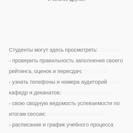
Студенты могут здесь просмотреть:
Сотрудники и преподаватели могут получить
- проверить правильность заполнения своего
информацию:
рейтинга, оценок и пересдач;
- найти информацию о студенте, группе,
- узнать телефоны и номера аудиторий
специальности, факультете и многое другое;
кафедр и деканатов;
- статистику по заполнению электронных
- свою сводную ведомость успеваемости по
рейтинговых ведомостей;
итогам сессии;
- списки незаполненных и незакрытых
- расписание и график учебного процесса
ведомостей своей кафедры;