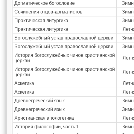
Догматическое богословие
Зимн
Сочинения отцов-догматистов
Зимн
Практическая литургика
Зимн
Практическая литургика
Летн
Богослужебный устав православной церкви
Зимн
Богослужебный устав православной церкви
Зимн
История богослужебных чинов христианской
Летн
церкви
История богослужебных чинов христианской
Летн
церкви
Аскетика
Летн
Аскетика
Летн
Древнегреческий язык
Зимн
Древнегреческий язык
Зимн
Христианская апологетика
Летн
История философии, часть 1
Зимн