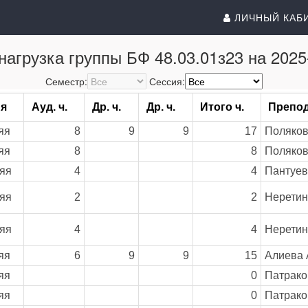
ЛИЧНЫЙ КАБ
нагрузка группы БФ 48.03.01з23 на 2025
Семестр:
Сессия:
ия
Ауд. ч.
Др. ч.
Др. ч.
Итого ч.
Препо
яя
8
9
9
17
Поляков
яя
8
8
Поляков
яя
4
4
Пантуев
яя
2
2
Неретин
яя
4
4
Неретин
яя
6
9
9
15
Алиева 
яя
0
Патрако
яя
0
Патрако