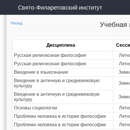
Свято-Филаретовский институт
Учебная 
Назад
Дисциплина
Сесс
Русская религиозная философия
Летн
Русская религиозная философия
Летн
Введение в языкознание
Зимн
Введение в античную и средневековую
Зимн
культуру
Введение в античную и средневековую
Зимн
культуру
Основы социологии
Летн
Проблема человека в истории философии
Летн
Проблема человека в истории философии
Летн