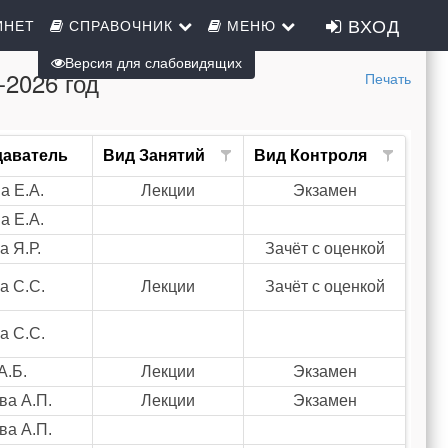
ВХОД
ИНЕТ
СПРАВОЧНИК
МЕНЮ
Версия для слабовидящих
-2026 год
Печать
даватель
Вид Занятий
Вид Контроля
а Е.А.
Лекции
Экзамен
а Е.А.
а Я.Р.
Зачёт с оценкой
а С.С.
Лекции
Зачёт с оценкой
а С.С.
А.Б.
Лекции
Экзамен
ва А.П.
Лекции
Экзамен
ва А.П.