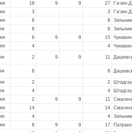
яя
18
9
9
27
Гзгзян Д
яя
3
3
Гзгзян Д
яя
8
8
Зельник
яя
8
8
Зельник
яя
6
9
9
15
Чукавин
яя
4
4
Чукавин
яя
2
9
9
11
Дашевск
яя
8
8
Дашевск
яя
2
2
Штадгау
яя
4
4
Штадгау
яя
2
9
9
11
Смагина
яя
14
14
Смагина
яя
4
4
Зельник
яя
8
9
9
17
Патрако