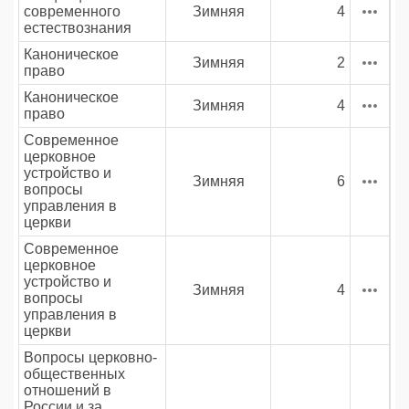
современного
Зимняя
4
естествознания
Каноническое
Зимняя
2
право
Каноническое
Зимняя
4
право
Современное
церковное
устройство и
Зимняя
6
вопросы
управления в
церкви
Современное
церковное
устройство и
Зимняя
4
вопросы
управления в
церкви
Вопросы церковно-
общественных
отношений в
России и за