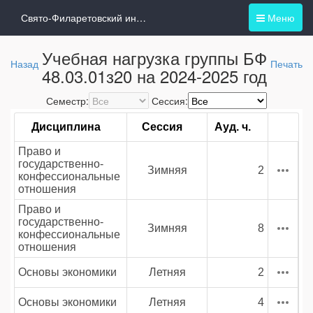
Свято-Филаретовский институт
Меню
Учебная нагрузка группы БФ
Назад
Печать
48.03.01з20 на 2024-2025 год
Семестр:
Сессия:
Дисциплина
Сессия
Ауд. ч.
Право и
государственно-
Зимняя
2
конфессиональные
отношения
Право и
государственно-
Зимняя
8
конфессиональные
отношения
Основы экономики
Летняя
2
Основы экономики
Летняя
4